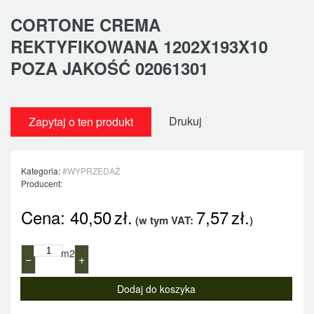
CORTONE CREMA
REKTYFIKOWANA 1202X193X10
POZA JAKOŚĆ 02061301
Drukuj
Zapytaj o ten produkt
Kategoria:
#WYPRZEDAŻ
Producent:
Cena:
40,50
zł.
7,57
zł.
(w tym VAT:
)
m2
−
+