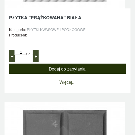
PŁYTKA "PRĄŻKOWANA" BIAŁA
Kategoria:
PŁYTKI KWASOWE I PODŁOGOWE
Producent:
szt.
−
+
Więcej...