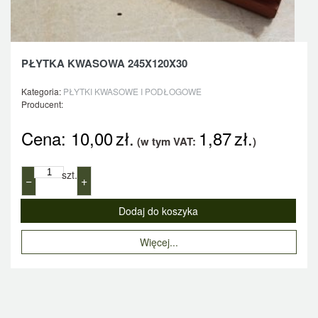
PŁYTKA KWASOWA 245X120X30
Kategoria:
PŁYTKI KWASOWE I PODŁOGOWE
Producent:
Cena:
10,00
zł.
1,87
zł.
(w tym VAT:
)
szt.
−
+
Więcej...