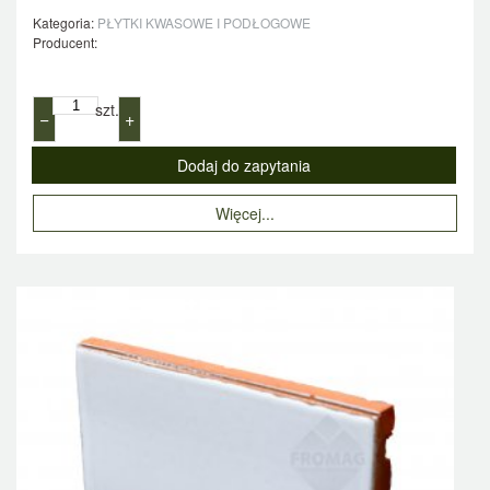
Kategoria:
PŁYTKI KWASOWE I PODŁOGOWE
Producent:
szt.
−
+
Więcej...