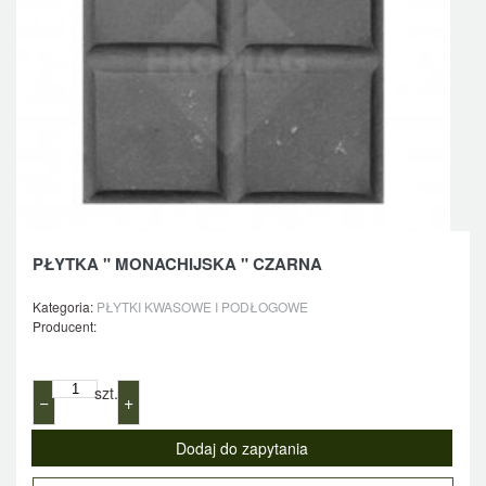
PŁYTKA " MONACHIJSKA " CZARNA
Kategoria:
PŁYTKI KWASOWE I PODŁOGOWE
Producent:
szt.
−
+