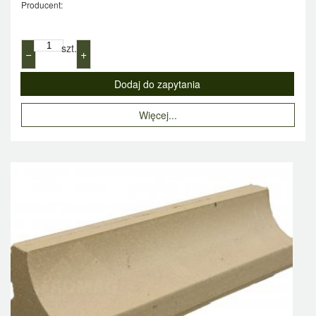
Producent:
szt.
−
+
Więcej...