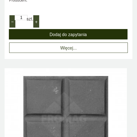
szt.
−
+
Więcej...