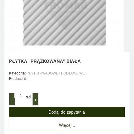
PŁYTKA "PRĄŻKOWANA" BIAŁA
Kategoria:
PŁYTKI KWASOWE I PODŁOGOWE
Producent:
szt.
−
+
Więcej...