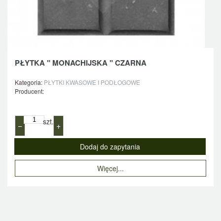
PŁYTKA " MONACHIJSKA " CZARNA
Kategoria:
PŁYTKI KWASOWE I PODŁOGOWE
Producent:
szt.
−
+
Więcej...