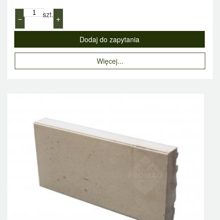
szt.
−
+
Więcej...