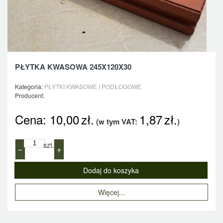
PŁYTKA KWASOWA 245X120X30
Kategoria:
PŁYTKI KWASOWE I PODŁOGOWE
Producent:
Cena:
10,00
zł.
1,87
zł.
(w tym VAT:
)
szt.
−
+
Więcej...