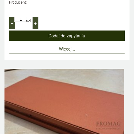
Producent:
szt.
−
+
Więcej...