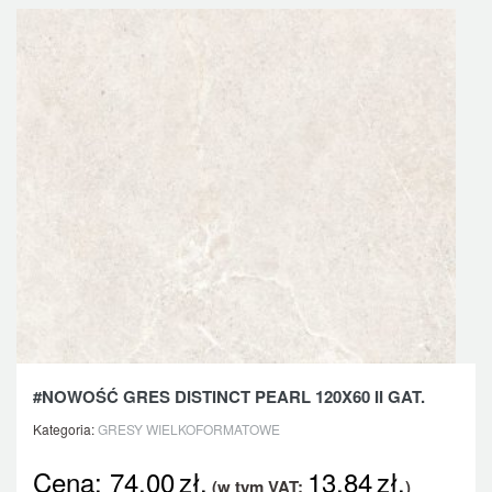
#NOWOŚĆ GRES DISTINCT PEARL 120X60 II GAT.
Kategoria:
GRESY WIELKOFORMATOWE
Cena:
74,00
zł.
13,84
zł.
(w tym VAT:
)