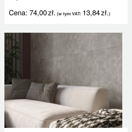
Cena:
74,00
zł.
13,84
zł.
(w tym VAT:
)