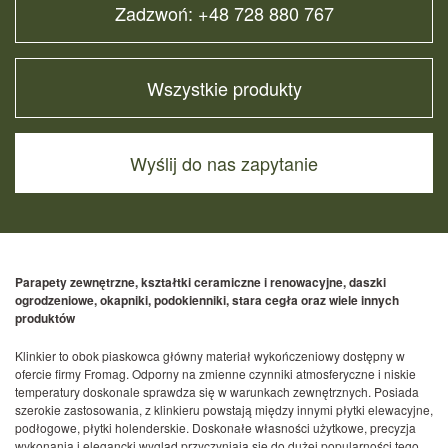
Zadzwoń: +48 728 880 767
Wszystkie produkty
Wyślij do nas zapytanie
Parapety zewnętrzne, kształtki ceramiczne i renowacyjne, daszki
ogrodzeniowe, okapniki, podokienniki, stara cegła oraz wiele innych
produktów
Klinkier to obok piaskowca główny materiał wykończeniowy dostępny w
ofercie firmy Fromag. Odporny na zmienne czynniki atmosferyczne i niskie
temperatury doskonale sprawdza się w warunkach zewnętrznych. Posiada
szerokie zastosowania, z klinkieru powstają między innymi płytki elewacyjne,
podłogowe, płytki holenderskie. Doskonałe własności użytkowe, precyzja
wykonania i elegancki wygląd przyczyniają się do dużej popularności tego