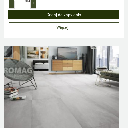
−
+
Więcej...