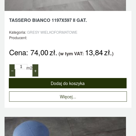
TASSERO BIANCO 1197X597 II GAT.
Kategoria:
GRESY WIELKOFORMATOWE
Producent:
Cena:
74,00
zł.
13,84
zł.
(w tym VAT:
)
m2
−
+
Więcej...