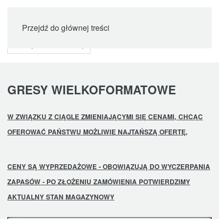
Przejdź do głównej treści
GRESY WIELKOFORMATOWE
W ZWIĄZKU Z CIĄGLE ZMIENIAJĄCYMI SIĘ CENAMI, CHCĄC
OFEROWAĆ PAŃSTWU MOŻLIWIE NAJTAŃSZĄ OFERTĘ,
CENY SĄ WYPRZEDAŻOWE - OBOWIĄZUJĄ DO WYCZERPANIA
ZAPASÓW - PO ZŁOŻENIU ZAMÓWIENIA POTWIERDZIMY
AKTUALNY STAN MAGAZYNOWY