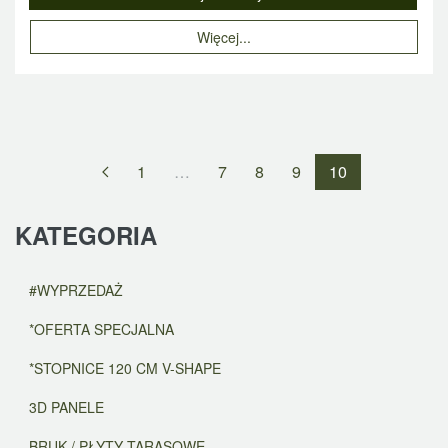
Więcej...
1
…
7
8
9
10
KATEGORIA
#WYPRZEDAŻ
*OFERTA SPECJALNA
*STOPNICE 120 CM V-SHAPE
3D PANELE
BRUK / PŁYTY TARASOWE