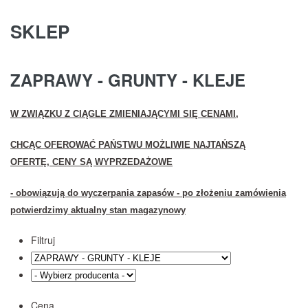
SKLEP
ZAPRAWY - GRUNTY - KLEJE
W ZWIĄZKU Z CIĄGLE ZMIENIAJĄCYMI SIĘ CENAMI,
CHCĄC OFEROWAĆ PAŃSTWU MOŻLIWIE NAJTAŃSZĄ
OFERTĘ,
CENY SĄ WYPRZEDAŻOWE
- obowiązują do wyczerpania zapasów - po złożeniu zamówienia
potwierdzimy aktualny stan magazynowy
Filtruj
Cena