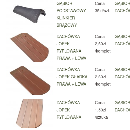
GĄSIOR
Cena
GĄSIOR
PODSTAWOWY
35zł/szt.
DACHÓ
KLINKIER
BRĄZOWY
DACHÓWKA
Cena
GĄSIOR
JOPEK
2,60zł
DACHÓ
RYFLOWANA
/komplet
PRAWA + LEWA
DACHÓWKA
Cena
GĄSIOR
JOPEK GŁADKA
2,60zł
DACHÓ
PRAWA + LEWA
/komplet
DACHÓWKA
Cena
GĄSIOR
JOPEK
1,50zł
DACHÓ
RYFLOWANA
/sztuka