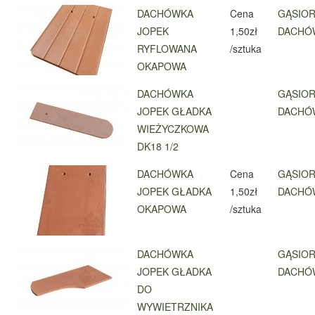
DACHÓWKA
Cena
GĄSIOR
JOPEK
1,50zł
DACHÓ
RYFLOWANA
/sztuka
OKAPOWA
DACHÓWKA
GĄSIOR
JOPEK GŁADKA
DACHÓ
WIEŻYCZKOWA
DK18 1/2
DACHÓWKA
Cena
GĄSIOR
JOPEK GŁADKA
1,50zł
DACHÓ
OKAPOWA
/sztuka
DACHÓWKA
GĄSIOR
JOPEK GŁADKA
DACHÓ
DO
WYWIETRZNIKA