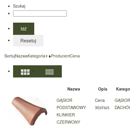
Szukaj
Sortuj
Nazwa
Kategoria
Producent
Cena
Nazwa
Opis
Katego
GĄSIOR
Cena
GĄSIOR
PODSTAWOWY
30zł/szt.
DACHÓ
KLINKIER
CZERWONY