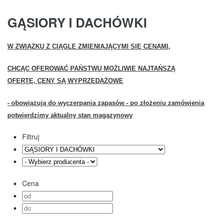
GĄSIORY I DACHÓWKI
W ZWIĄZKU Z CIĄGLE ZMIENIAJĄCYMI SIĘ CENAMI,
CHCĄC OFEROWAĆ PAŃSTWU MOŻLIWIE NAJTAŃSZĄ
OFERTĘ,
CENY SĄ WYPRZEDAŻOWE
- obowiązują do wyczerpania zapasów - po złożeniu zamówienia
potwierdzimy aktualny stan magazynowy
Filtruj
Cena