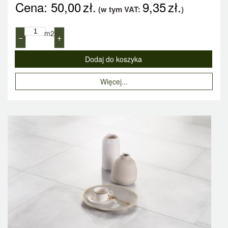
Cena:
50,00
zł.
9,35
zł.
(w tym VAT:
)
m2
−
+
Więcej...