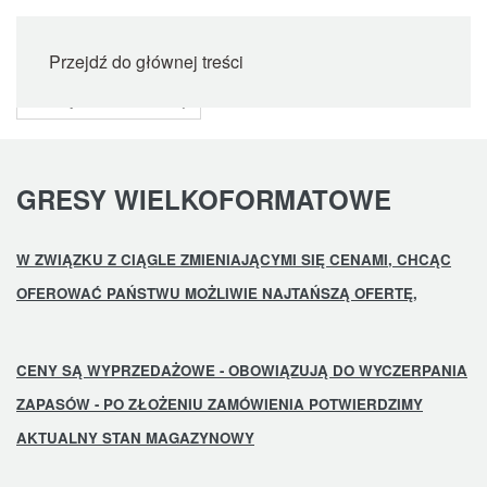
Przejdź do głównej treści
GRESY WIELKOFORMATOWE
W ZWIĄZKU Z CIĄGLE ZMIENIAJĄCYMI SIĘ CENAMI, CHCĄC
OFEROWAĆ PAŃSTWU MOŻLIWIE NAJTAŃSZĄ OFERTĘ,
CENY SĄ WYPRZEDAŻOWE - OBOWIĄZUJĄ DO WYCZERPANIA
ZAPASÓW - PO ZŁOŻENIU ZAMÓWIENIA POTWIERDZIMY
AKTUALNY STAN MAGAZYNOWY