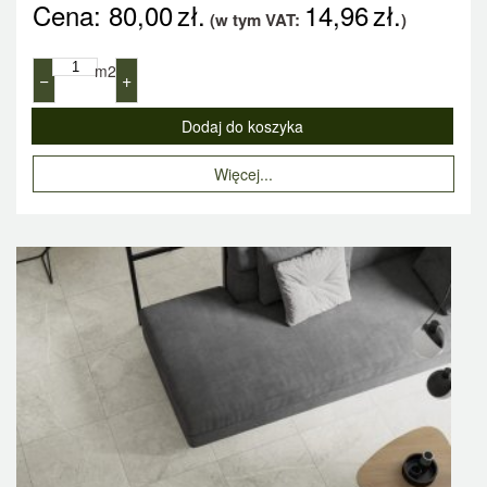
Cena:
80,00
zł.
14,96
zł.
(w tym VAT:
)
m2
−
+
Więcej...