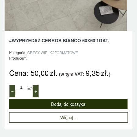
#WYPRZEDAŻ CERROS BIANCO 60X60 1GAT.
Kategoria:
GRESY WIELKOFORMATOWE
Producent:
Cena:
50,00
zł.
9,35
zł.
(w tym VAT:
)
m2
−
+
Więcej...