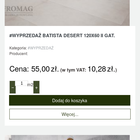
#WYPRZEDAŻ BATISTA DESERT 120X60 II GAT.
Kategoria:
#WYPRZEDAŻ
Producent:
Cena:
55,00
zł.
10,28
zł.
(w tym VAT:
)
m2
−
+
Więcej...