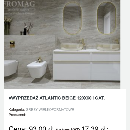
#WYPRZEDAŻ ATLANTIC BEIGE 120X60 I GAT.
Kategoria:
GRESY WIELKOFORMATOWE
Producent:
Cena:
93,00
zł.
17,39
zł.
(w tym VAT:
)