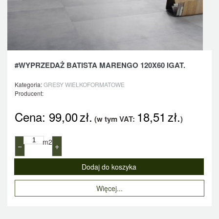
#WYPRZEDAŻ BATISTA MARENGO 120X60 IGAT.
Kategoria:
GRESY WIELKOFORMATOWE
Producent:
Cena:
99,00
zł.
18,51
zł.
(w tym VAT:
)
m2
−
+
Więcej...