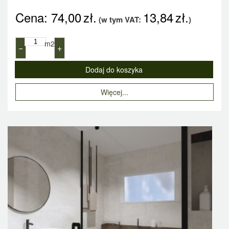
Cena:
74,00
zł.
13,84
zł.
(w tym VAT:
)
m2
−
+
Więcej...