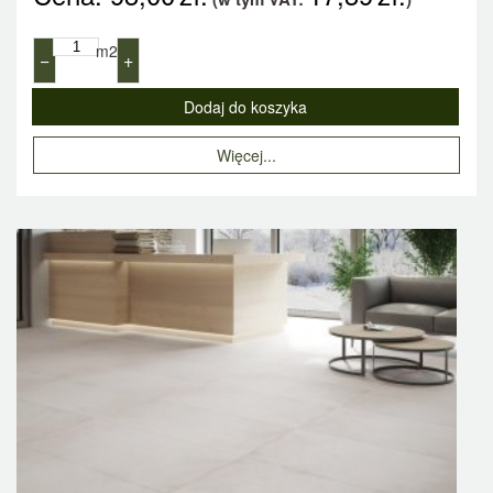
m2
−
+
Więcej...