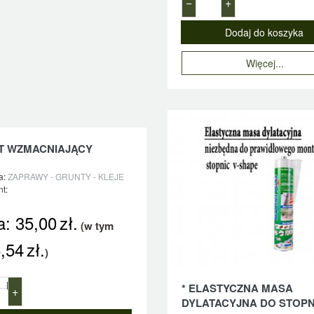
−
+
Więcej...
T WZMACNIAJĄCY
a:
ZAPRAWY - GRUNTY - KLEJE
t:
a:
35,00
zł.
(w tym
,54
zł.
)
l
* ELASTYCZNA MASA
+
DYLATACYJNA DO STOPNI