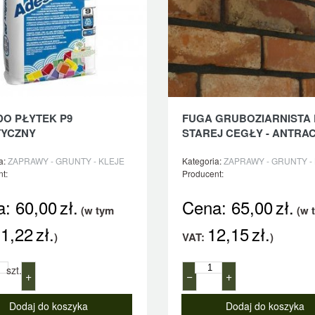
DO PŁYTEK P9
FUGA GRUBOZIARNISTA
TYCZNY
STAREJ CEGŁY - ANTRA
a:
ZAPRAWY - GRUNTY - KLEJE
Kategoria:
ZAPRAWY - GRUNTY -
t:
Producent:
a:
60,00
zł.
Cena:
65,00
zł.
(w tym
(w 
1,22
zł.
12,15
zł.
)
VAT:
)
szt.
+
−
+