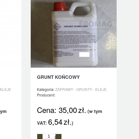
GRUNT KOŃCOWY
 KLEJE
Kategoria:
ZAPRAWY - GRUNTY - KLEJE
Producent:
Cena:
35,00
zł.
tym
(w tym
6,54
zł.
VAT:
)
l