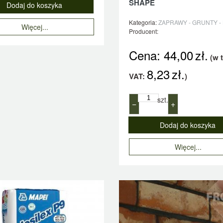
SHAPE
Kategoria:
ZAPRAWY - GRUNTY -
Więcej...
Producent:
Cena:
44,00
zł.
(w 
8,23
zł.
VAT:
)
szt.
−
+
Więcej...