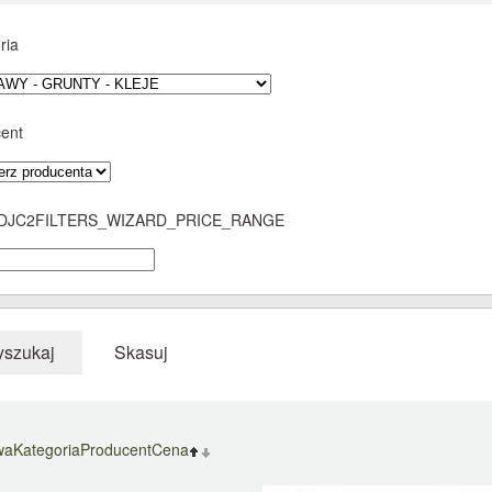
ria
ent
DJC2FILTERS_WIZARD_PRICE_RANGE
szukaj
Skasuj
wa
Kategoria
Producent
Cena