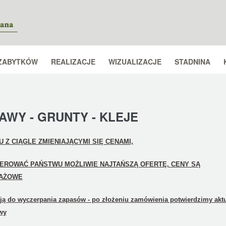
ZABYTKÓW
REALIZACJE
WIZUALIZACJE
STADNINA
AWY - GRUNTY - KLEJE
 Z CIĄGLE ZMIENIAJĄCYMI SIĘ CENAMI,
EROWAĆ PAŃSTWU MOŻLIWIE NAJTAŃSZĄ OFERTĘ,
CENY SĄ
AŻOWE
ją do wyczerpania zapasów - po złożeniu zamówienia potwierdzimy aktu
wy