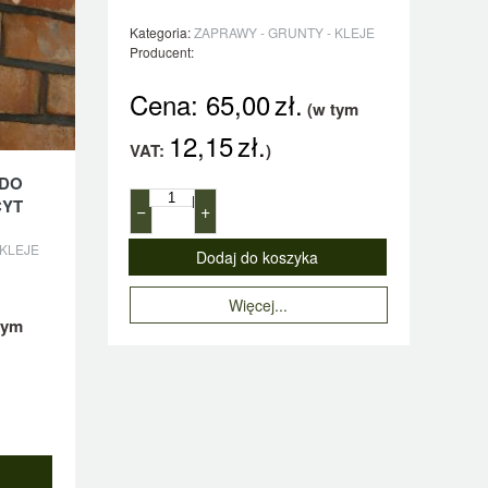
Kategoria:
ZAPRAWY - GRUNTY - KLEJE
Producent:
Cena:
65,00
zł.
(w tym
12,15
zł.
VAT:
)
 DO
l
CYT
−
+
 KLEJE
Więcej...
tym