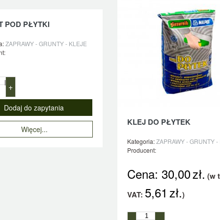
 POD PŁYTKI
a:
ZAPRAWY - GRUNTY - KLEJE
t:
l
+
KLEJ DO PŁYTEK
Więcej...
Kategoria:
ZAPRAWY - GRUNTY -
Producent:
Cena:
30,00
zł.
(w 
5,61
zł.
VAT:
)