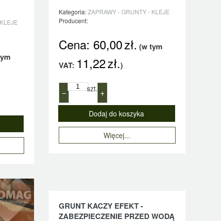
Kategoria:
ZAPRAWY - GRUNTY - KLEJE
Producent:
 KLEJE
Cena:
60,00
zł.
(w tym
tym
11,22
zł.
VAT:
)
szt.
−
+
Więcej...
GRUNT KACZY EFEKT -
ZABEZPIECZENIE PRZED WODĄ