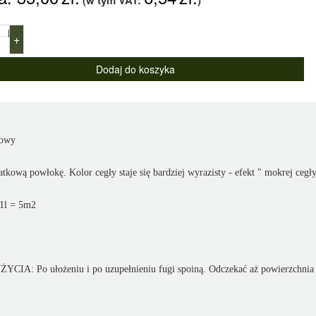
(w tym VAT:
)
l
+
cowy
tkową powłokę. Kolor cegły staje się bardziej wyrazisty - efekt " mokrej cegł
1l = 5m2
CIA: Po ułożeniu i po uzupełnieniu fugi spoiną. Odczekać aż powierzchnia 