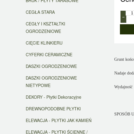
BRUK / PŁYTY TARASOWE
CEGŁA STARA
−
CEGŁY I KSZTAŁTKI
OGRODZENIOWE
CIĘCIE KLINKIERU
CYFERKI CERAMICZNE
Grunt koń
DASZKI OGRODZENIOWE
Nadaje doda
DASZKI OGRODZENIOWE
NIETYPOWE
Wydajność 
DEKORY - Płytki Dekoracyjne
DREWNOPODOBNE PŁYTKI
SPOSÓB UŻY
ELEWACJA - PŁYTKI JAK KAMIEŃ
ELEWACJA - PŁYTKI ŚCIENNE /