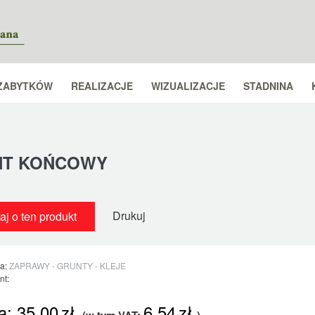
ZABYTKÓW
REALIZACJE
WIZUALIZACJE
STADNINA
NT KOŃCOWY
Drukuj
aj o ten produkt
ia:
ZAPRAWY - GRUNTY - KLEJE
nt:
a:
35,00
zł.
6,54
zł.