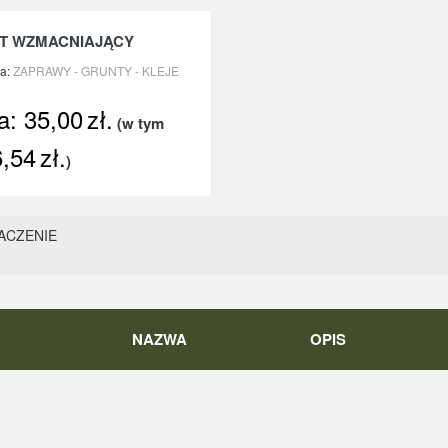
T WZMACNIAJĄCY
ia:
ZAPRAWY - GRUNTY - KLEJE
a:
35,00
zł.
(w tym
6,54
zł.
)
ACZENIE
NAZWA
OPIS