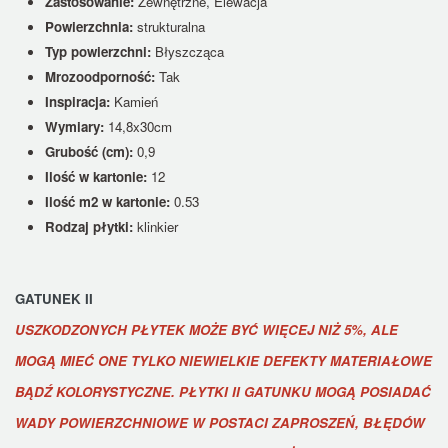
Zastosowanie:
Zewnętrzne, Elewacja
Powierzchnia:
strukturalna
Typ powierzchni:
Błyszcząca
Mrozoodporność:
Tak
Inspiracja:
Kamień
Wymiary:
14,8x30cm
Grubość (cm):
0,9
Ilość w kartonie:
12
Ilość m2 w kartonie:
0.53
Rodzaj płytki:
klinkier
GATUNEK II
USZKODZONYCH PŁYTEK MOŻE BYĆ WIĘCEJ NIŻ 5%, ALE
MOGĄ MIEĆ ONE TYLKO NIEWIELKIE DEFEKTY MATERIAŁOWE
BĄDŹ KOLORYSTYCZNE. PŁYTKI II GATUNKU MOGĄ POSIADAĆ
WADY POWIERZCHNIOWE W POSTACI ZAPROSZEŃ, BŁĘDÓW