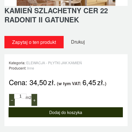
KAMIEŃ SZLACHETNY CER 22
RADONIT II GATUNEK
Drukuj
Zapytaj o ten produkt
Kategoria:
ELEWACJA - PŁYTKI JAK KAMIEŃ
Producent:
Inne
Cena:
34,50
zł.
6,45
zł.
(w tym VAT:
)
m2
−
+