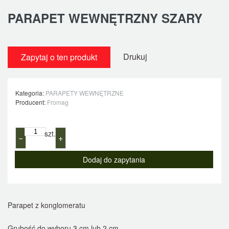
PARAPET WEWNĘTRZNY SZARY
Drukuj
Zapytaj o ten produkt
Kategoria:
PARAPETY WEWNĘTRZNE
Producent:
Fromag
szt.
−
+
Parapet z konglomeratu
Grubość do wyboru 3 cm lub 2 cm