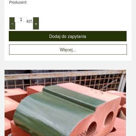
Producent:
szt.
−
+
Więcej...