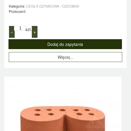
Kategoria:
CEGŁA GZYMSOWA / OZDOBNA
Producent:
szt.
−
+
Więcej...