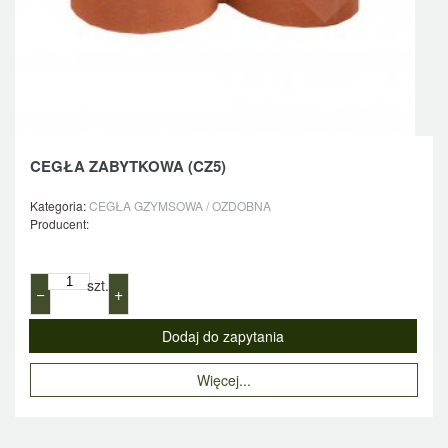
CEGŁA ZABYTKOWA (CZ5)
Kategoria:
CEGŁA GZYMSOWA / OZDOBNA
Producent:
szt.
−
+
Więcej...