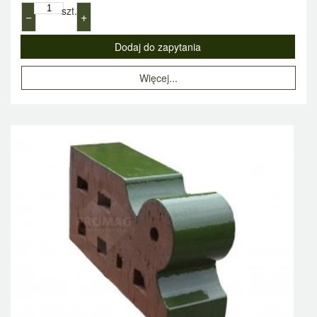
szt.
−
+
Więcej...