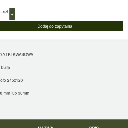
szt.
+
PŁYTKI KWASOWA
 biała
oło 245x120
18 mm lub 30mm