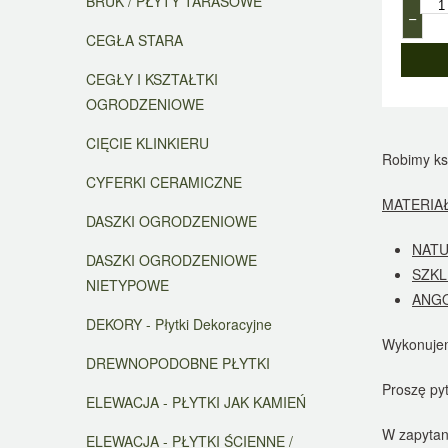
BRUK / PŁYTY TARASOWE
−
CEGŁA STARA
CEGŁY I KSZTAŁTKI
OGRODZENIOWE
CIĘCIE KLINKIERU
Robimy ks
CYFERKI CERAMICZNE
MATERIAŁ
DASZKI OGRODZENIOWE
NATU
DASZKI OGRODZENIOWE
SZKL
NIETYPOWE
ANG
DEKORY - Płytki Dekoracyjne
Wykonujem
DREWNOPODOBNE PŁYTKI
Proszę py
ELEWACJA - PŁYTKI JAK KAMIEŃ
W zapytani
ELEWACJA - PŁYTKI ŚCIENNE /