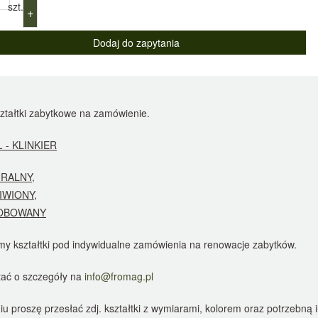
szt.
+
ztałtki zabytkowe na zamówienie.
 - KLINKIER
RALNY,
IWIONY,
OBOWANY
y kształtki pod indywidualne zamówienia na renowacje zabytków.
tać o szczegóły na
info@fromag.pl
u proszę przesłać zdj. kształtki z wymiarami, kolorem oraz potrzebną i